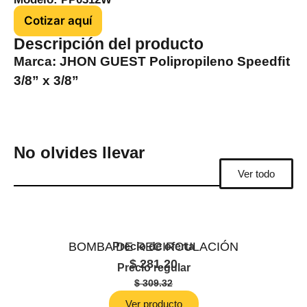
Cotizar aquí
Descripción del producto
Marca: JHON GUEST Polipropileno Speedﬁt
3/8” x 3/8”
No olvides llevar
Ver todo
BOMBA DE RECIRCULACIÓN
Precio de oferta
$
281.20
Precio regular
$
309.32
Ver producto