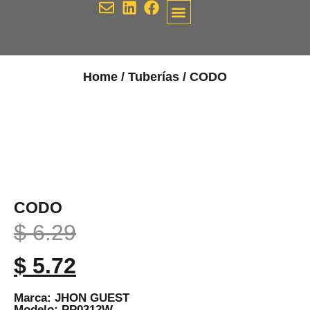
Comprometidos contigo
Contacto Maquilak
Home
/
Tuberías
/ CODO
CODO
$
6.29
$
5.72
Marca: JHON GUEST
Modelo: PP0312W