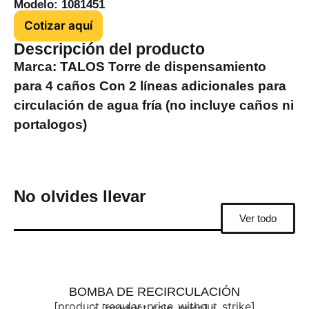
Modelo: 1081451
Cotizar aquí
Descripción del producto
Marca: TALOS Torre de dispensamiento
para 4 caños Con 2 líneas adicionales para
circulación de agua fría (no incluye caños ni
portalogos)
No olvides llevar
Ver todo
BOMBA DE RECIRCULACIÓN
[product_regular_price_without_strike]
[product_sale_price]